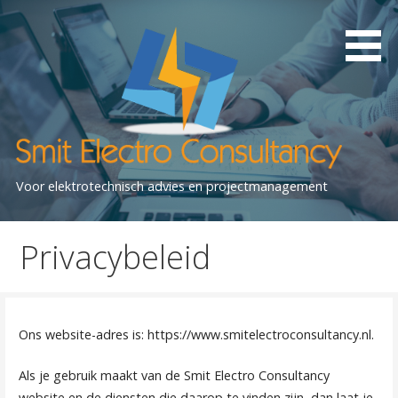
Ga
naar
de
inhoud
Voor elektrotechnisch advies en projectmanagement
Privacybeleid
Ons website-adres is: https://www.smitelectroconsultancy.nl.
Als je gebruik maakt van de Smit Electro Consultancy
website en de diensten die daarop te vinden zijn, dan laat je